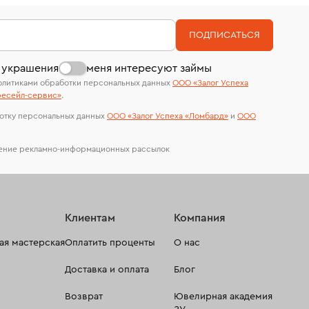
филиала - 1 день, не считая день бронирования.
Система быстрых платежей (по QR-коду)
номер (УИН)
На особо ценные изделия получены
В кредит от Т-Банка (до 50 000 руб., на 3–6
ПОДПИСАТЬСЯ
сертификаты МГУ и других геммологических
мес.)
лабораторий
 украшения
меня интересуют займы
олитиками обработки персональных данных
ООО «Залог Успеха
есейл-сервиc»
.
отку персональных данных
ООО «Залог Успеха «Ломбард»
и
ООО
чение рекламно-информационных рассылок
Клиентам
Компания
я мастерская
Оплатить проценты
О нас
Доставка и оплата
Блог
Возврат
Ювелирная академия