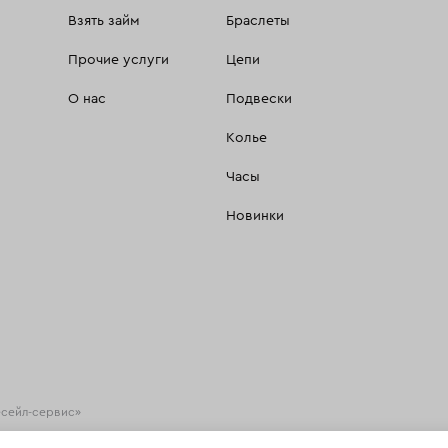
Взять займ
Браслеты
Прочие услуги
Цепи
О нас
Подвески
Колье
Часы
Новинки
есейл-сервис»
хнологии
(информационные технологии предоставления информации на основе