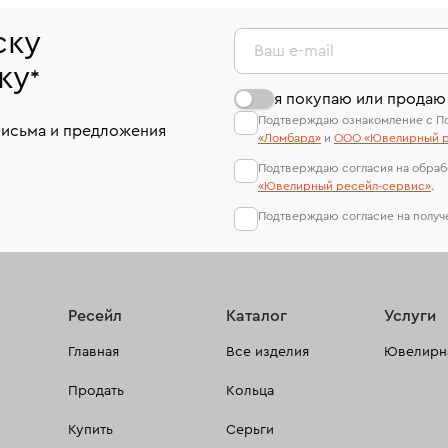
ску
Ваш e-mail
ку
*
я покупаю или продаю
Подтверждаю ознакомление с П
письма и предложения
«Ломбард»
и
ООО «Ювелирный р
Подтверждаю согласия на обраб
«Ювелирный ресейл-сервиc»
.
Подтверждаю согласие на полу
Ресейл
Каталог
Услуги
Главная
Все изделия
Ювелирна
Продать
Кольца
Купить
Серьги