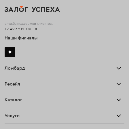
служба поддержки клиентов:
+7 499 519-00-00
Наши филиалы
Ломбард
Взять займ
Ресейл
Прайс-лист
Главная
Каталог
Тарифы
Продать
Все изделия
Скупка
Услуги
Купить
Кольца
Ювелирная мастерская
Взять займ