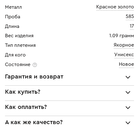
Красное золото
Металл
585
Проба
17
Длина
Вес изделия
1.09 грамм
Якорное
Тип плетения
Унисекс
Для кого
Новое
Состояние
Гарантия и возврат
Мы предоставляем следующие гарантии:
Как купить?
подлинности брендовых украшений;
Как оплатить?
Самовывоз из нашего филиала в г. Москве
соответствия заявленным характеристикам (проба,
металл и характеристики драгоценных камней);
При самовывозе из магазина:
Украшение находится в филиале:
юридической чистоты изделий
А как же качество?
Люберцы
Возврат
Оплата наличными или картой
Все изделия приведены в идеальное состояние