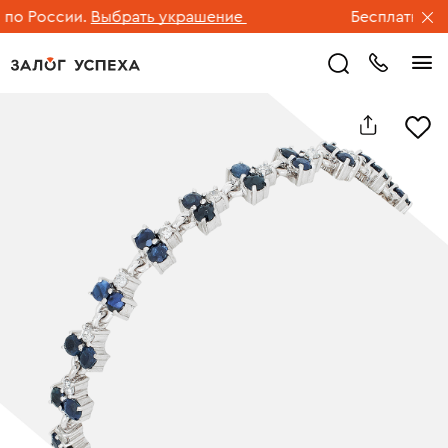
о России.
Выбрать украшение
Бесплатная до