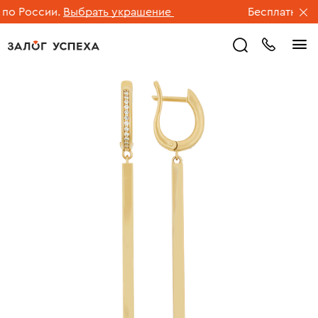
о России.
Выбрать украшение
Бесплатная дос