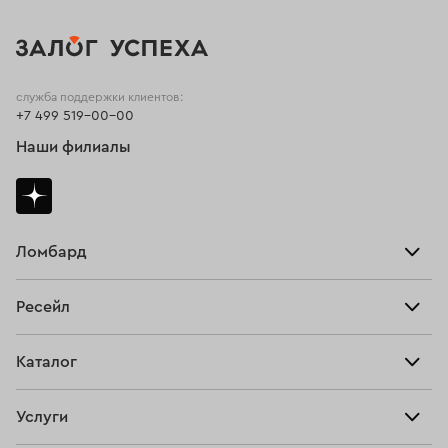
служба поддержки клиентов:
+7 499 519-00-00
Наши филиалы
Ломбард
Взять займ
Ресейл
Прайс-лист
Главная
Каталог
Тарифы
Продать
Все изделия
Скупка
Услуги
Купить
Кольца