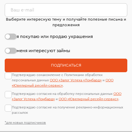
комиссионных украшений и часов смотрите на
лабораторий
странице
«Возврат украшений»
.
Ваш e-mail
Выберите интересную тему и получайте полезные письма и
предложения
я покупаю или продаю украшения
меня интересуют займы
ПОДПИСАТЬСЯ
Подтверждаю ознакомление с Политиками обработки
персональных данных
ООО «Залог Успеха «Ломбард»
и
ООО
«Ювелирный ресейл-сервиc»
.
Подтверждаю согласия на обработку персональных данных
ООО
«Залог Успеха «Ломбард»
и
ООО «Ювелирный ресейл-сервиc»
.
Подтверждаю согласие на получение рекламно-информационных
рассылок
*для новых подписчиков