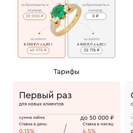
за бриллианты и
за бриллианты и
изумруд
изумруд
22 000 ₽
0 ₽
за золото
за золото
8 500 ₽/г x 4,82 г
6 800 ₽/г x 4,82 г
40 970 ₽
32 776 ₽
Тарифы
Первый раз
для новых клиентов
до 50 000 ₽
сумма займа
с
Ставка в день:
Ставка в месяц:
С
0.15%
4.5%