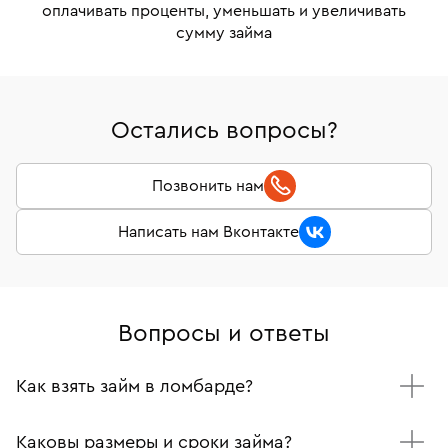
оплачивать проценты, уменьшать и увеличивать
сумму займа
Остались вопросы?
Позвонить нам
Написать нам Вконтакте
Вопросы и ответы
Как взять займ в ломбарде?
Приезжайте вместе с украшением и паспортом в один
из наших филиалов.
Каковы размеры и сроки займа?