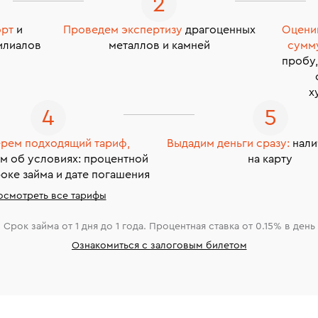
орт
и
Проведем экспертизу
драгоценных
Оцени
илиалов
металлов и камней
сумм
пробу,
х
рем подходящий тариф,
Выдадим деньги сразу:
нали
м об условиях: процентной
на карту
роке займа и дате погашения
осмотреть все тарифы
Срок займа от 1 дня до 1 года. Процентная ставка от 0.15% в день
Ознакомиться с залоговым билетом