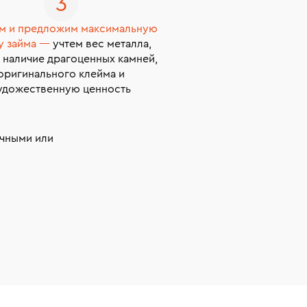
м и предложим максимальную
у займа —
учтем вес металла,
 наличие драгоценных камней,
оригинального клейма и
удожественную ценность
чными или