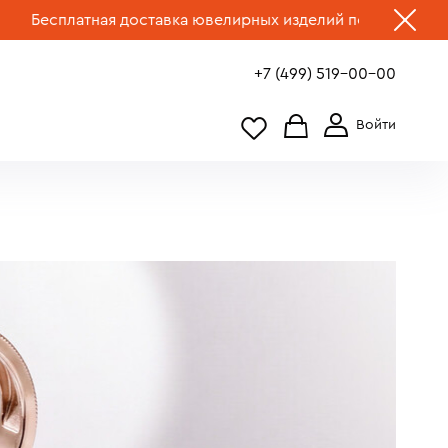
ая доставка ювелирных изделий по России.
Выбрать укра
+7 (499) 519-00-00