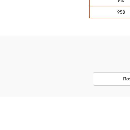
916
958
По