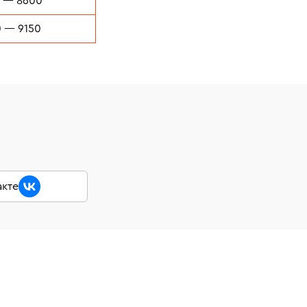
 — 8600
 — 9150
акте