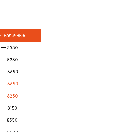
м,
наличные
 — 3550
 — 5250
 — 6650
 — 6650
 — 8250
 — 8150
 — 8350