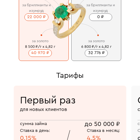
за бриллианты и
за бриллианты и
изумруд
изумруд
22 000 ₽
0 ₽
за золото
за золото
8 500 ₽/г x 4,82 г
6 800 ₽/г x 4,82 г
40 970 ₽
32 776 ₽
Тарифы
Первый раз
для новых клиентов
до 50 000 ₽
сумма займа
с
Ставка в день:
Ставка в месяц:
С
0.15%
4.5%