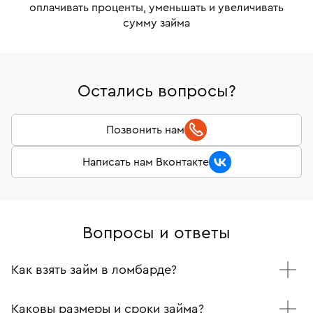
оплачивать проценты, уменьшать и увеличивать
сумму займа
Остались вопросы?
Позвонить нам
Написать нам Вконтакте
Вопросы и ответы
Как взять займ в ломбарде?
Приезжайте вместе с украшением и паспортом в один
из наших филиалов.
Каковы размеры и сроки займа?