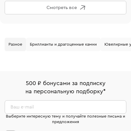
немало идей для подарков: эксклюзивных, в единичном
Смотреть все
исполнении. Дарителя украшения порадуют, в том числе, и
своей стоимостью, вот лишь несколько примеров.
Разное
Бриллианты и драгоценные камни
Ювелирные 
500 ₽ бонусами за подписку
на персональную подборку
*
Ваш e-mail
Выберите интересную тему и получайте полезные письма и
предложения