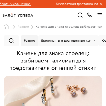
ние
Бесплатная доставка ювелирных изделий 
Разное
Камень для знака стрелец: выбираем тали
Разное
Бриллианты и драгоценные камни
Юв
Камень для знака стрелец:
выбираем талисман для
представителя огненной стихии