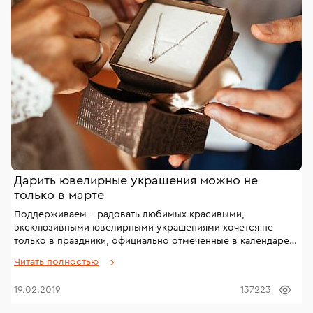
Дарить ювелирные украшения можно не
только в марте
Поддерживаем – радовать любимых красивыми,
эксклюзивными ювелирными украшениями хочется не
только в праздники, официально отмеченные в календаре.
Кроме Международного женского дня существуют десятки
Читать полностью
поводов подарить близкому человеку что-то особенное,
красивое, ценное: то, что не потеряет привлекательности
19.02.2019
137223
спустя годы. И совсем не обязательно, чтобы такая вещь
стоила дорого – на сайте нашего магазина можно найти