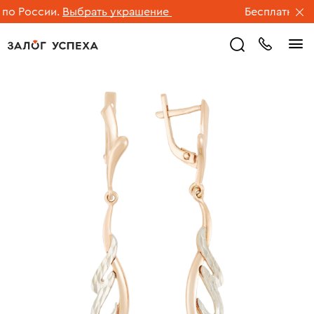
о России.
Выбрать украшение
Бесплатная дос