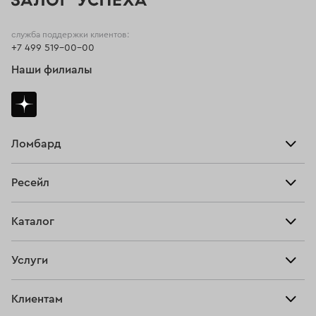
служба поддержки клиентов:
+7 499 519-00-00
Наши филиалы
Ломбард
Взять займ
Ресейл
Прайс-лист
Главная
Каталог
Тарифы
Продать
Все изделия
Скупка
Услуги
Купить
Кольца
Ювелирная мастерская
Взять займ
Клиентам
Серьги