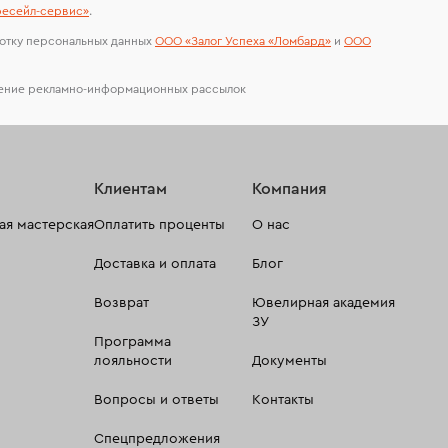
есейл-сервиc»
.
отку персональных данных
ООО «Залог Успеха «Ломбард»
и
ООО
чение рекламно-информационных рассылок
Клиентам
Компания
я мастерская
Оплатить проценты
О нас
Доставка и оплата
Блог
Возврат
Ювелирная академия
ЗУ
Программа
лояльности
Документы
Вопросы и ответы
Контакты
Спецпредложения