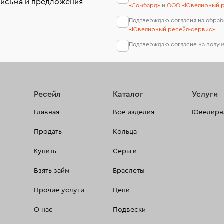
письма и предложения
«Ломбард»
и
ООО «Ювелирный р
Подтверждаю согласия на обраб
«Ювелирный ресейл-сервиc»
.
Подтверждаю согласие на полу
Ресейл
Каталог
Услуги
Главная
Все изделия
Ювелирна
Продать
Кольца
Купить
Серьги
Взять займ
Браслеты
Прочие услуги
Цепи
О нас
Подвески