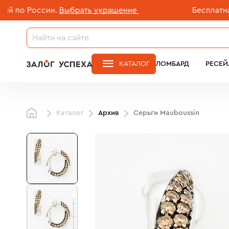
 России.
Выбрать украшение
Бесплатная дост
КАТАЛОГ
ЛОМБАРД
РЕСЕЙ
Каталог
Архив
Серьги Mauboussin