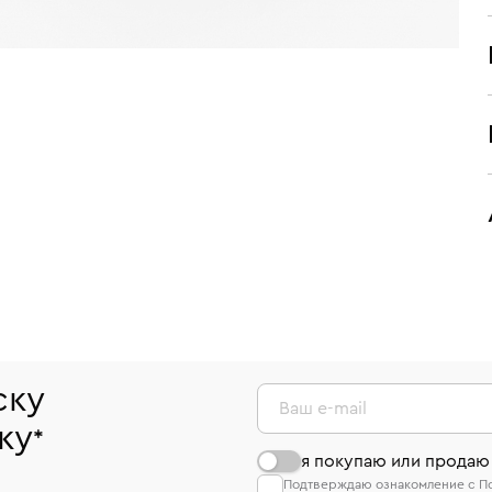
ску
Ваш e-mail
ку
*
я покупаю или продаю
Подтверждаю ознакомление с П