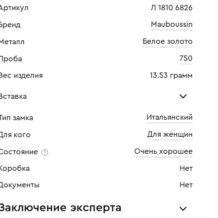
Артикул
Л 1810 6826
Mauboussin
Бренд
Белое золото
Металл
750
Проба
Вес изделия
13.53 грамм
Вставка
Итальянский
Тип замка
Бриллиант
Бри
Для женщин
Для кого
Количество
34 шт
Кол
Очень хорошее
Состояние
Каратность
0,68
Кара
Коробка
Нет
Огранка
Круглая
Огр
Документы
Нет
Цвет
7
Цве
Заключение эксперта