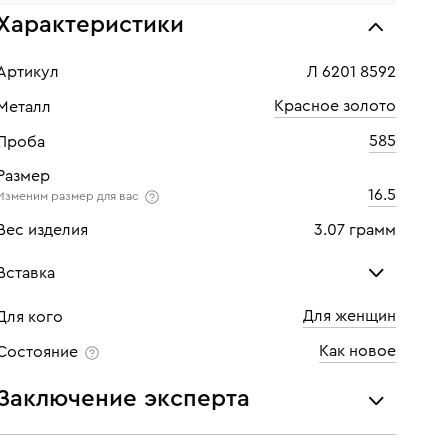
Характеристики
Артикул
Л 6201 8592
Красное золото
Металл
585
Проба
Размер
16.5
Изменим размер для вас
Вес изделия
3.07 грамм
Вставка
Для женщин
Для кого
Жемчуг культ.
Бри
Как новое
Состояние
Кол
Заключение эксперта
Кара
Все украшения проходят экспертизу подлинности и
Огр