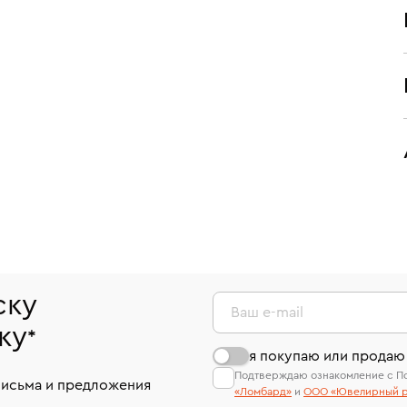
ску
Ваш e-mail
ку
*
я покупаю или продаю
Подтверждаю ознакомление с П
письма и предложения
«Ломбард»
и
ООО «Ювелирный р