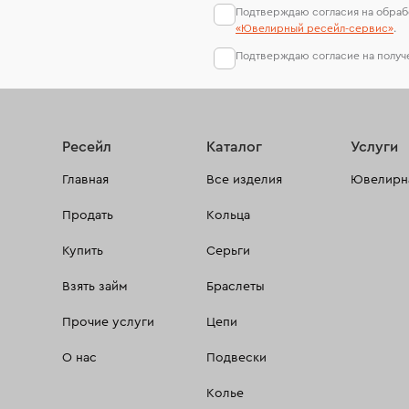
Подтверждаю согласия на обраб
«Ювелирный ресейл-сервиc»
.
Подтверждаю согласие на полу
Ресейл
Каталог
Услуги
Главная
Все изделия
Ювелирна
Продать
Кольца
Купить
Серьги
Взять займ
Браслеты
Прочие услуги
Цепи
О нас
Подвески
Колье