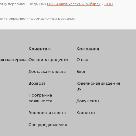
отку персональных данных
ООО «Залог Успеха «Ломбард»
и
ООО
чение рекламно-информационных рассылок
Клиентам
Компания
я мастерская
Оплатить проценты
О нас
Доставка и оплата
Блог
Возврат
Ювелирная академия
ЗУ
Программа
лояльности
Документы
Вопросы и ответы
Контакты
Спецпредложения